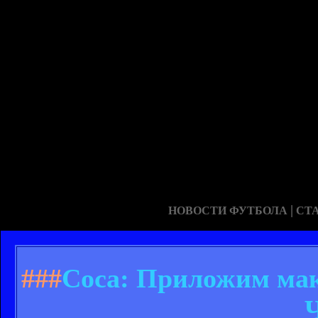
|
НОВОСТИ ФУТБОЛА
СТ
###
Соса: Приложим мак