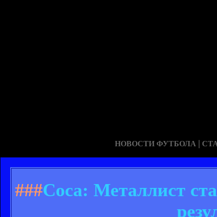
|
НОВОСТИ ФУТБОЛА
СТ
###
Соса: Металлист ста
резу